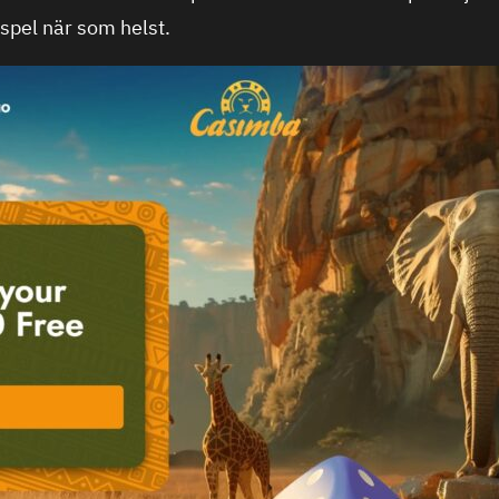
itspel när som helst.