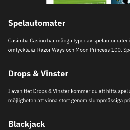
Spelautomater
Casimba Casino har många typer av spelautomater i
omtyckta är Razor Ways och Moon Princess 100. Spela
Drops & Vinster
I avsnittet Drops & Vinster kommer du att hitta spel
möjligheten att vinna stort genom slumpmässiga pri
Blackjack