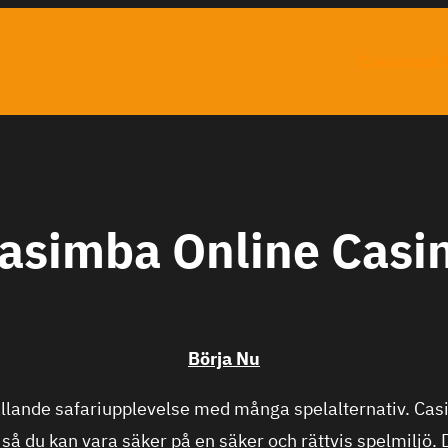
Casimba
U
asimba Online Casi
Börja Nu
lande safariupplevelse med många spelalternativ. Casin
du kan vara säker på en säker och rättvis spelmiljö. D