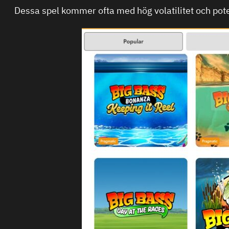
Dessa spel kommer ofta med hög volatilitet och poten