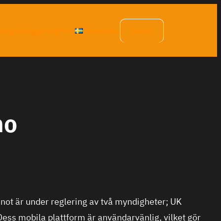
ttag
Inloggning
Mer
Svenska
Spela
no
ot är under reglering av två myndigheter; UK
ess mobila plattform är användarvänlig, vilket gör