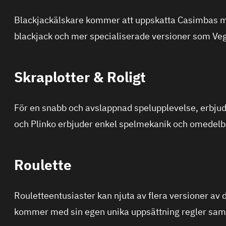
Blackjackälskare kommer att uppskatta Casimbas mång
blackjack och mer specialiserade versioner som Vegas
Skraplotter & Roligt
För en snabb och avslappnad spelupplevelse, erbjude
och Plinko erbjuder enkel spelmekanik och omedelb
Roulette
Rouletteentusiaster kan njuta av flera versioner av d
kommer med sin egen unika uppsättning regler samt s