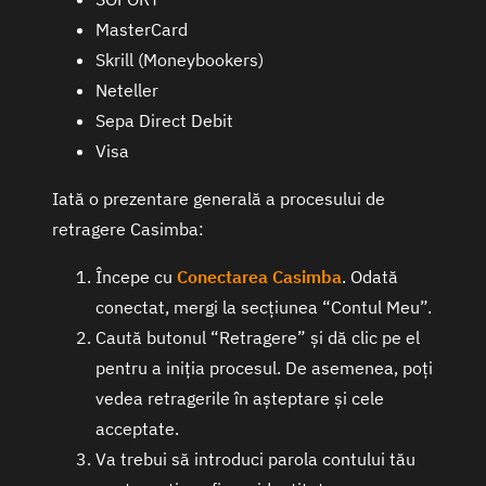
MasterCard
Skrill (Moneybookers)
Neteller
Sepa Direct Debit
Visa
Iată o prezentare generală a procesului de
retragere Casimba:
Începe cu
Conectarea Casimba
. Odată
conectat, mergi la secțiunea “Contul Meu”.
Caută butonul “Retragere” și dă clic pe el
pentru a iniția procesul. De asemenea, poți
vedea retragerile în așteptare și cele
acceptate.
Va trebui să introduci parola contului tău