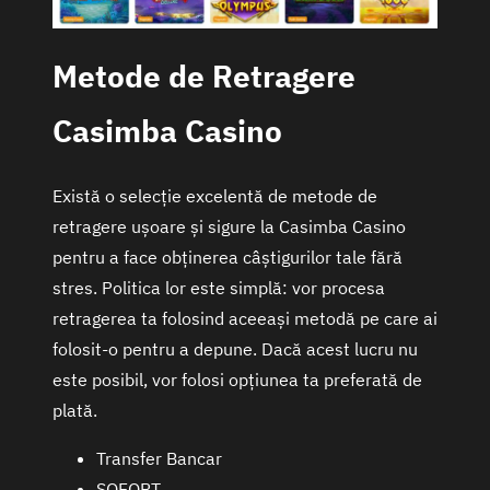
Metode de Retragere
Casimba Casino
Există o selecție excelentă de metode de
retragere ușoare și sigure la Casimba Casino
pentru a face obținerea câștigurilor tale fără
stres. Politica lor este simplă: vor procesa
retragerea ta folosind aceeași metodă pe care ai
folosit-o pentru a depune. Dacă acest lucru nu
este posibil, vor folosi opțiunea ta preferată de
plată.
Transfer Bancar
SOFORT