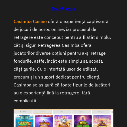
Joacă acum
Casimba Casino
oferă o experiență captivantă
de jocuri de noroc online, iar procesul de
retragere este conceput pentru a fi atât simplu,
cât și sigur. Retragerea Casimba oferă
jucătorilor diverse opțiuni pentru a-și retrage
fondurile, astfel încât este simplu să scoată
câștigurile. Cu o interfață ușor de utilizat,
precum și un suport dedicat pentru clienți,
Casimba se asigură că toate tipurile de jucători
au o experiență lină la retragere; fără
complicații.